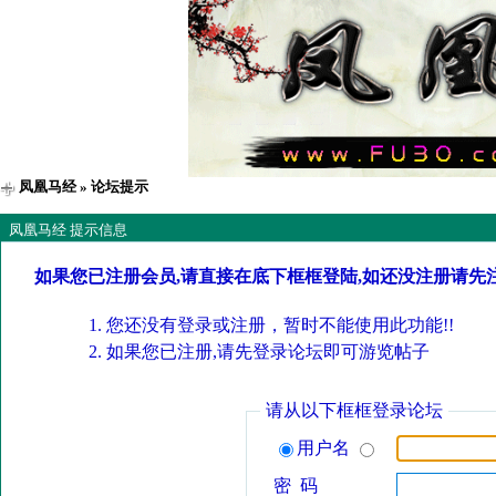
凤凰马经
» 论坛提示
凤凰马经 提示信息
如果您已注册会员,请直接在底下框框登陆,如还没注册请先
您还没有登录或注册，暂时不能使用此功能!!
如果您已注册,请先登录论坛即可游览帖子
请从以下框框登录论坛
用户名
密 码