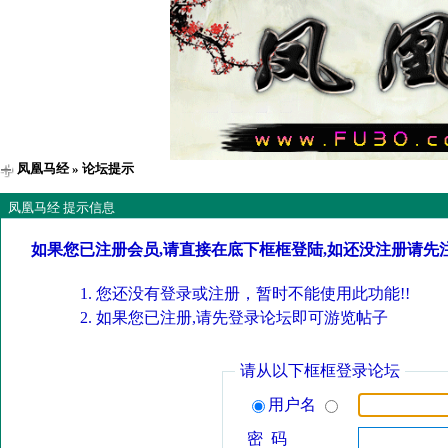
凤凰马经
» 论坛提示
凤凰马经 提示信息
如果您已注册会员,请直接在底下框框登陆,如还没注册请先
您还没有登录或注册，暂时不能使用此功能!!
如果您已注册,请先登录论坛即可游览帖子
请从以下框框登录论坛
用户名
密 码