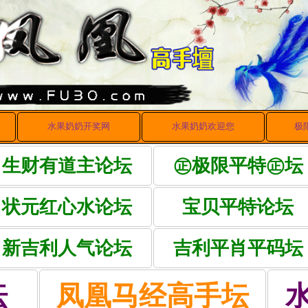
水果奶奶开奖网
水果奶奶欢迎您
极
生财有道主论坛
㊣极限平特㊣坛
状元红心水论坛
宝贝平特论坛
新吉利人气论坛
吉利平肖平码坛
坛
凤凰马经高手坛