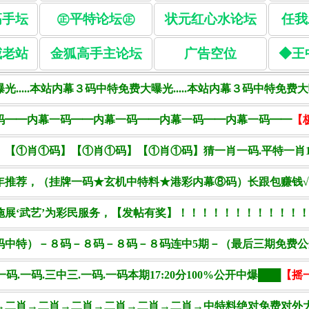
高手坛
㊣平特论坛㊣
状元红心水论坛
任我
威老站
金狐高手主论坛
广告空位
◆王
.....本站内幕３码中特免费大曝光.....本站内幕３码中特免费大曝光
一码━━内幕一码━━内幕一码━━内幕一码━━内幕一码━━
【
码】【①肖①码】【①肖①码】【①肖①码】猜一肖一码.平特一肖1
全年推荐，（挂牌一码★玄机中特料★港彩内幕⑧码）长跟包赚钱√
来施展‘武艺’为彩民服务，【发帖有奖】！！！！！！！！！！！
８码中特）－８码－８码－８码－８码连中5期－（最后三期免费
一码.一码.三中三.一码.一码本期17:20分100%公开中爆███
【摇
肖→二肖→二肖→二肖→二肖→二肖→二肖→中特料绝对免费对外