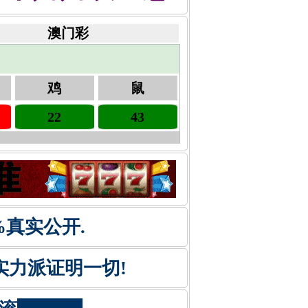
000%真实公开.
实力派证明一切!