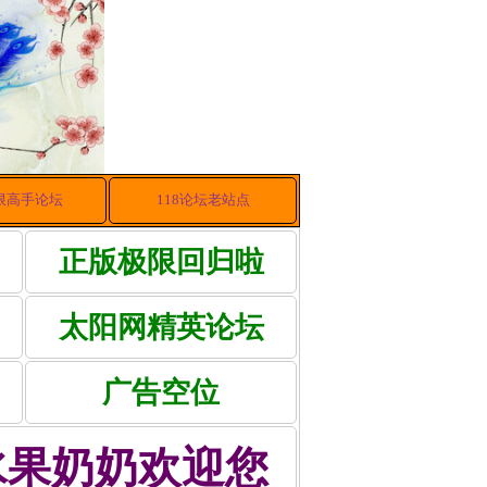
限高手论坛
118论坛老站点
正版极限回归啦
太阳网精英论坛
广告空位
水果奶奶欢迎您