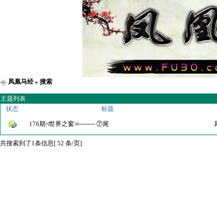
凤凰马经
» 搜索
主题列表
状态
标题
176期≮世界之窗≯--------- ⑦尾
共搜索到了1条信息[ 52 条/页]